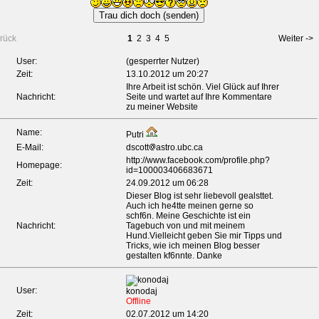
rück
1
2
3
4
5
Weiter ->
User:
(gesperrter Nutzer)
Zeit:
13.10.2012 um 20:27
Ihre Arbeit ist schön. Viel Glück auf Ihrer
Nachricht:
Seite und wartet auf Ihre Kommentare
zu meiner Website
Name:
Putri
E-Mail:
dscott
astro.ubc.ca
http://www.facebook.com/profile.php?
Homepage:
id=100003406683671
Zeit:
24.09.2012 um 06:28
Dieser Blog ist sehr liebevoll gealsttet.
Auch ich he4tte meinen gerne so
schf6n. Meine Geschichte ist ein
Nachricht:
Tagebuch von und mit meinem
Hund.Vielleicht geben Sie mir Tipps und
Tricks, wie ich meinen Blog besser
gestalten kf6nnte. Danke
User:
konodaj
Offline
Zeit:
02.07.2012 um 14:20